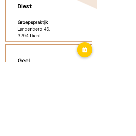
Diest
Groepspraktijk
Langenberg 46,
3294 Diest
Geel
Groepspraktijk
Eindhoutseweg 39B,
2440 Geel
Limburg
Vindplaatsen (ELP)