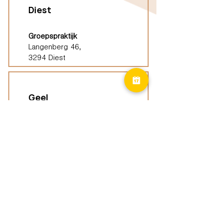
Diest
Groepspraktijk
Langenberg 46,
3294 Diest
Geel
Groepspraktijk
Eindhoutseweg 39B,
2440 Geel
Limburg
Vindplaatsen (ELP)