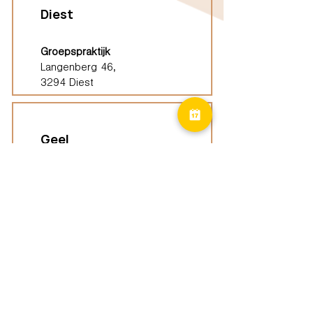
Diest
Groepspraktijk
Langenberg 46,
3294 Diest
Geel
Groepspraktijk
Eindhoutseweg 39B,
2440 Geel
Limburg
Vindplaatsen (ELP)