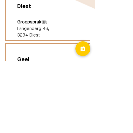
Diest
Groepspraktijk
Langenberg 46,
3294 Diest
Geel
Groepspraktijk
Eindhoutseweg 39B,
2440 Geel
Limburg
Vindplaatsen (ELP)