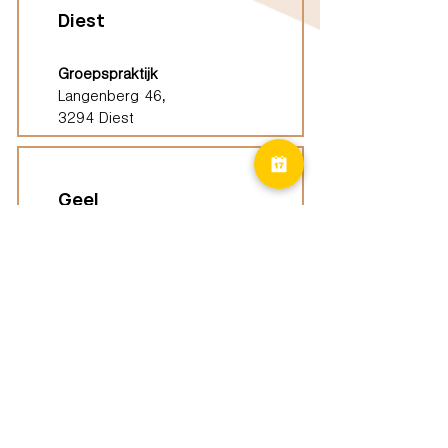
Diest
Groepspraktijk
Langenberg 46,
3294 Diest
Geel
Groepspraktijk
Eindhoutseweg 39B,
2440 Geel
Limburg
Vindplaatsen (ELP)