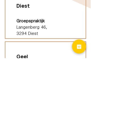
Diest
Groepspraktijk
Langenberg 46,
3294 Diest
Geel
Groepspraktijk
Eindhoutseweg 39B,
2440 Geel
Limburg
Vindplaatsen (ELP)