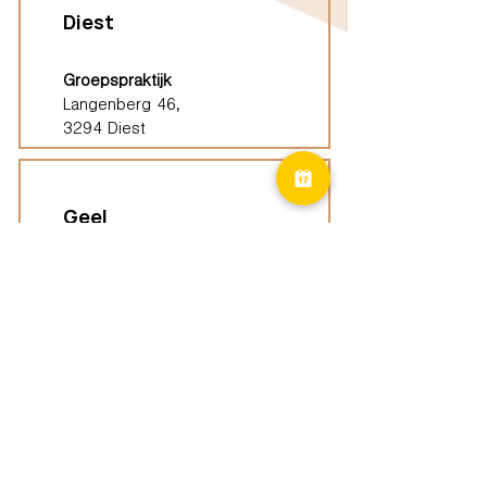
Diest
Groepspraktijk
Langenberg 46,
3294 Diest
Geel
Groepspraktijk
Eindhoutseweg 39B,
2440 Geel
Limburg
Vindplaatsen (ELP)