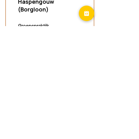
Haspengouw
(Borgloon)
Groepspraktijk
Tongersestraat 16,
3840 Borgloon
Diest
Groepspraktijk
Langenberg 46,
3294 Diest
Geel
Groepspraktijk