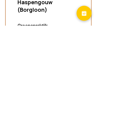
Haspengouw
(Borgloon)
Groepspraktijk
Tongersestraat 16,
3840 Borgloon
Diest
Groepspraktijk
Langenberg 46,
3294 Diest
Geel
Groepspraktijk