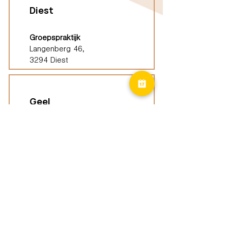
Diest
Groepspraktijk
Langenberg 46,
3294 Diest
Geel
Groepspraktijk
Eindhoutseweg 39B,
2440 Geel
Limburg
Vindplaatsen (ELP)