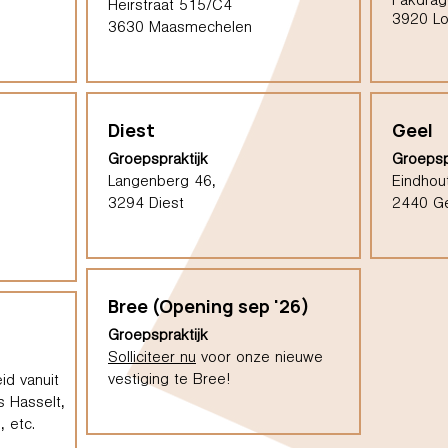
Pakdrag
Heirstraat 515/C4
3920 L
3630 Maasmechelen
Diest
Geel
Groepspraktijk
Groepsp
Langenberg 46,
Eindhou
3294 Diest
2440 G
Bree (Opening sep '26)
Groepspraktijk
Solliciteer nu
voor onze nieuwe
vestiging te Bree!
id vanuit
s Hasselt,
 etc.