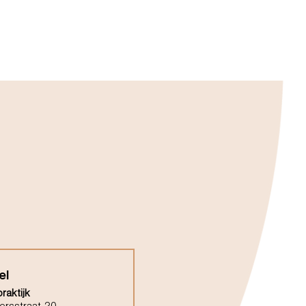
el
raktijk