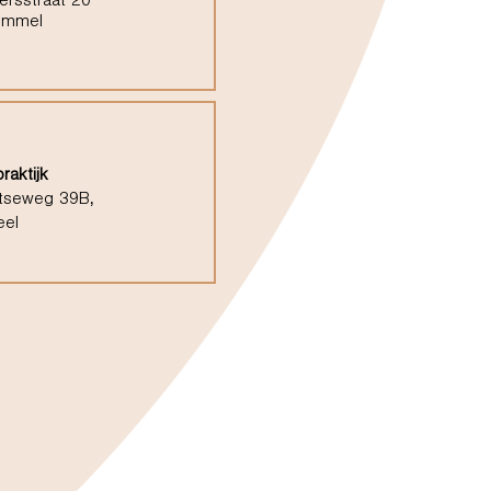
ersstraat 20
ommel
raktijk
tseweg 39B,
eel