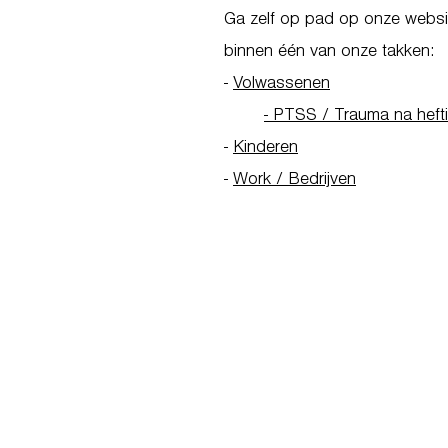
Ga zelf op pad op onze websit
binnen één van onze takken:
-
Volwassenen
- PTSS / Trauma na heft
-
Kinderen
-
Work / Bedrijven
Go to Homepage