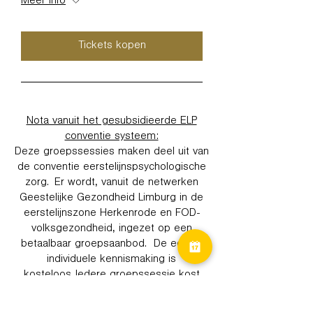
Meer info
Tickets kopen
Nota vanuit het gesubsidieerde ELP
conventie systeem:
Deze groepssessies maken deel uit van
de conventie eerstelijnspsychologische
zorg. Er wordt, vanuit de netwerken
Geestelijke Gezondheid Limburg in de
eerstelijnszone Herkenrode en FOD-
volksgezondheid, ingezet op een
betaalbaar groepsaanbod. De eerste
individuele kennismaking is
kosteloos. Iedere groepssessie kost
2,5€. De groep bestaat uit minimum 4 en
maximum 15 personen.