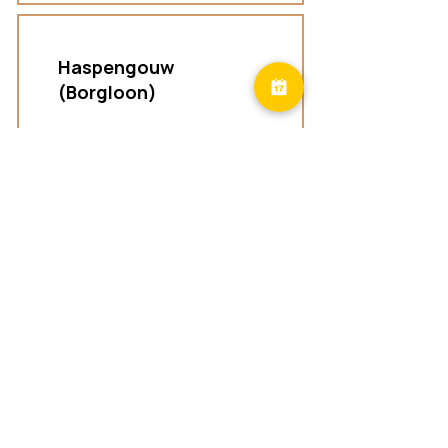
Haspengouw
(Borgloon)
Groepspraktijk
Tongersestraat 16,
3840 Borgloon
Diest
Groepspraktijk
Langenberg 46,
3294 Diest