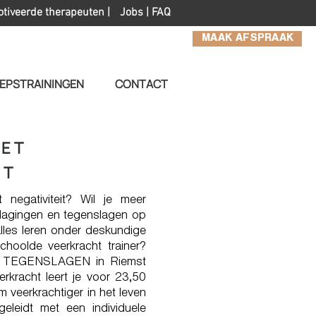
otiveerde therapeuten |
Jobs
|
FAQ
MAAK AFSPRAAK
EPSTRAININGEN
CONTACT
MET
ST
negativiteit? Wil je meer
tdagingen en tegenslagen op
alles leren onder deskundige
hoolde veerkracht trainer?
 TEGENSLAGEN in Riemst
erkracht leert je voor 23,50
 veerkrachtiger in het leven
eleidt met een individuele