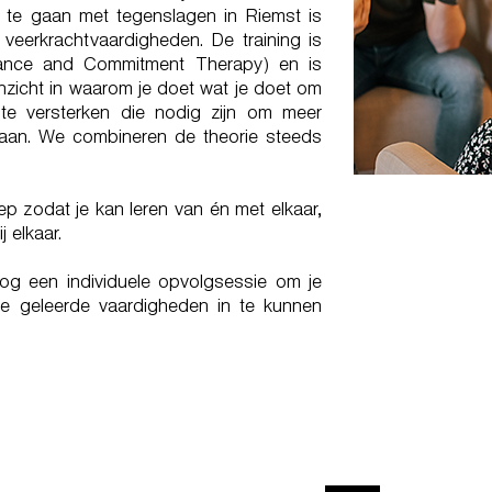
m te gaan met tegenslagen in Riemst is
 veerkrachtvaardigheden. De training is
nce and Commitment Therapy) en is
nzicht in waarom je doet wat je doet om
te versterken die nodig zijn om meer
staan. We combineren de theorie steeds
oep zodat je kan leren van én met elkaar,
 elkaar.
og een individuele opvolgsessie om je
e geleerde vaardigheden in te kunnen
 ANGST VOELEN EN
 VOOR GAAN