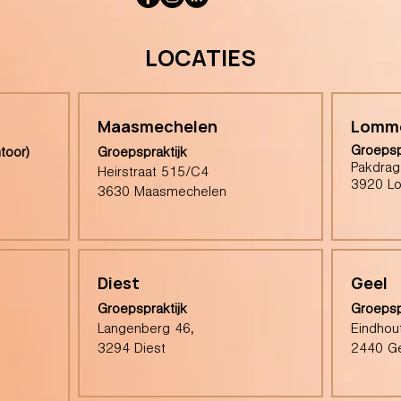
LOCATIES
Maasmechelen
Lomm
Groepsp
toor)
Groepspraktijk
Pakdrag
Heirstraat 515/C4
3920 L
3630 Maasmechelen
Diest
Geel
Groepspraktijk
Groepsp
Langenberg 46,
Eindhou
3294 Diest
2440 G