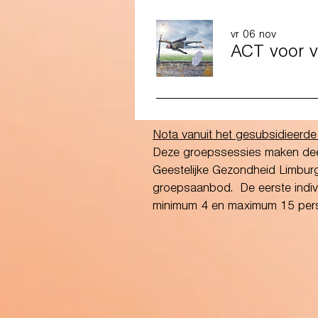
vr 06 nov
ACT voor v
Nota vanuit het gesubsidieerd
Deze groepssessies maken deel 
Geestelijke Gezondheid Limbur
groepsaanbod. De eerste indivi
minimum 4 en maximum 15 per