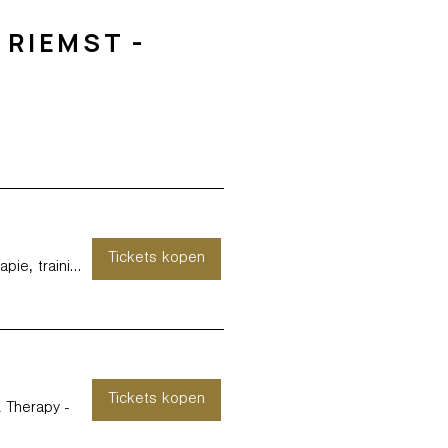
RIEMST -
Tickets kopen
KURAGO MAASMECHELEN - Therapie, training
Tickets kopen
Therapy -