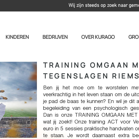
Wij zijn steeds op zoek naar gem
KINDEREN
BEDRIJVEN
OVER KURAGO
GRO
TRAINING OMGAAN 
TEGENSLAGEN RIEM
Ben jij het moe om te worstelen met 
veerkrachtig in het leven staan om de ui
je pad de baas te kunnen? En wil je dit 
begeleiding van een psychologisch gesc
Dan is onze TRAINING OMGAAN MET
wat jij zoekt! Onze training ACT voor Ve
euro in 5 sessies praktische handvaten om
te staan. Je wordt daarnaast extra beg