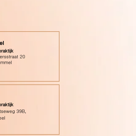
el
raktijk
ersstraat 20
ommel
raktijk
tseweg 39B,
eel