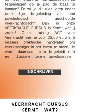
het leven staan om de uitdagingen en
tegenslagen op je pad de baas te
kunnen? En wil je dit alles leren onder
deskundige begeleiding van een
psychologisch geschoolde
veerkrachtcoach? Dan is onze
VEERKRACHT CURSUS in Kermt wat jij
zoekt! Onze training ACT voor
Veerkracht leert je voor 23,50 euro in 5
sessies praktische handvaten om
veerkrachtiger in het leven te staan. Je
wordt daarnaast extra begeleidt met
een individuele intake en opvolgsessie.
INSCHRIJVEN
VEERKRACHT CURSUS
KERMT - WAT?