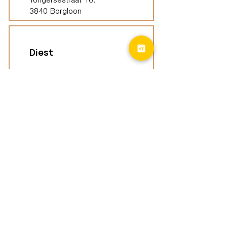
Tongersestraat 16,
3840 Borgloon
Diest
Groepspraktijk
Langenberg 46,
3294 Diest
Geel
Groepspraktijk
Eindhoutseweg 39B,
2440 Geel