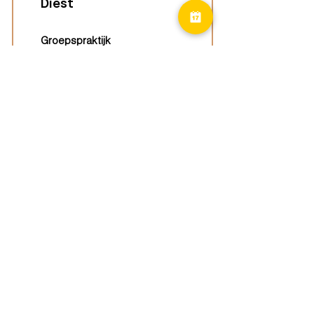
Diest
Groepspraktijk
Langenberg 46,
3294 Diest
Geel
Groepspraktijk
Eindhoutseweg 39B,
2440 Geel
Limburg
Vindplaatsen (ELP)
Kurago werkt ook verspreid