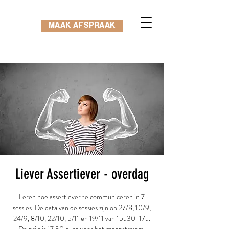
MAAK AFSPRAAK
Liever Assertiever - overdag
Leren hoe assertiever te communiceren in 7
sessies. De data van de sessies zijn op 27/8, 10/9,
24/9, 8/10, 22/10, 5/11 en 19/11 van 15u30-17u.