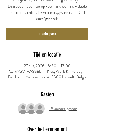
De prijs is 17,50 euro voor het groepstraject.
Daarboven doen we op voorhand een individuele
intake en achteraf een opvolggesprek aan 0-11
euro/gesprek.
Inschrijven
Tijd en locatie
27 aug 2026, 15:30 – 17:00
KURAGO HASSELT - Kids, Work & Therapy -,
Ferdinand Verbiestlaan 4, 3500 Hasselt, België
Gasten
+5 andere gasten
Over het evenement