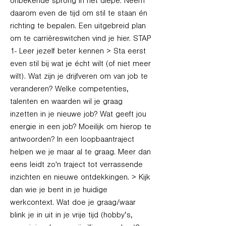
onbekende sprong in het diepe. Neem
daarom even de tijd om stil te staan én
richting te bepalen. Een uitgebreid plan
om te carrièreswitchen vind je hier. STAP
1- Leer jezelf beter kennen > Sta eerst
even stil bij wat je écht wilt (of niet meer
wilt). Wat zijn je drijfveren om van job te
veranderen? Welke competenties,
talenten en waarden wil je graag
inzetten in je nieuwe job? Wat geeft jou
energie in een job? Moeilijk om hierop te
antwoorden? In een loopbaantraject
helpen we je maar al te graag. Meer dan
eens leidt zo'n traject tot verrassende
inzichten en nieuwe ontdekkingen. > Kijk
dan wie je bent in je huidige
werkcontext. Wat doe je graag/waar
blink je in uit in je vrije tijd (hobby’s,