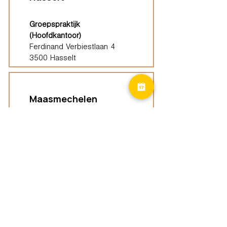
Groepspraktijk
(Hoofdkantoor)
Ferdinand Verbiestlaan 4
3500 Hasselt
Maasmechelen
Groepspraktijk
Heirstraat 515/C4
3630 Maasmechelen
Lommel
Groepspraktijk
Pakdragersstraat 20