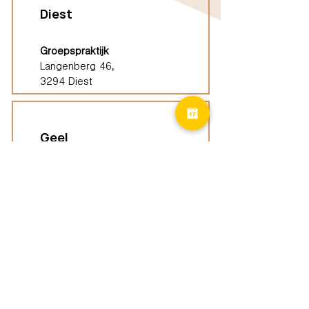
Diest
Groepspraktijk
Langenberg 46,
3294 Diest
Geel
Groepspraktijk
Eindhoutseweg 39B,
2440 Geel
Limburg
Vindplaatsen (ELP)