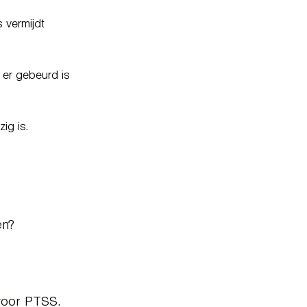
n
 vermijdt
 er gebeurd is
ig is.
en?
voor PTSS.