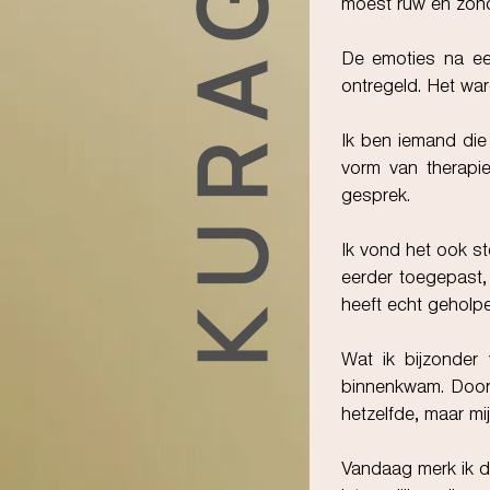
KURAGO
moest ruw en zonde
De emoties na ee
ontregeld. Het war
Ik ben iemand die 
vorm van therapie
gesprek.
Ik vond het ook s
eerder toegepast, 
heeft echt geholpe
Wat ik bijzonder
binnenkwam. Door 
hetzelfde, maar mi
Vandaag merk ik da