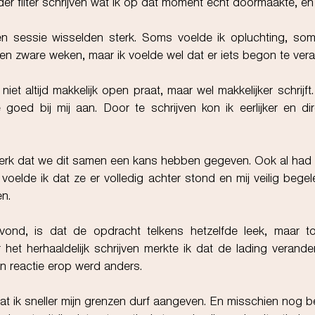
r filter schrijven wat ik op dat moment écht doormaakte, en
n sessie wisselden sterk. Soms voelde ik opluchting, so
en zware weken, maar ik voelde wel dat er iets begon te ver
niet altijd makkelijk open praat, maar wel makkelijker schrijf
 goed bij mij aan. Door te schrijven kon ik eerlijker en di
terk dat we dit samen een kans hebben gegeven. Ook al had J
voelde ik dat ze er volledig achter stond en mij veilig bege
n.
 vond, is dat de opdracht telkens hetzelfde leek, maar t
het herhaaldelijk schrijven merkte ik dat de lading verande
jn reactie erop werd anders.
t ik sneller mijn grenzen durf aangeven. En misschien nog be