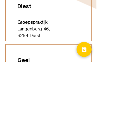
Diest
Groepspraktijk
Langenberg 46,
3294 Diest
Geel
Groepspraktijk
Eindhoutseweg 39B,
2440 Geel
Limburg
Vindplaatsen (ELP)