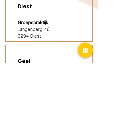
Diest
Groepspraktijk
Langenberg 46,
3294 Diest
Geel
Groepspraktijk
Eindhoutseweg 39B,
2440 Geel
Limburg
Vindplaatsen (ELP)