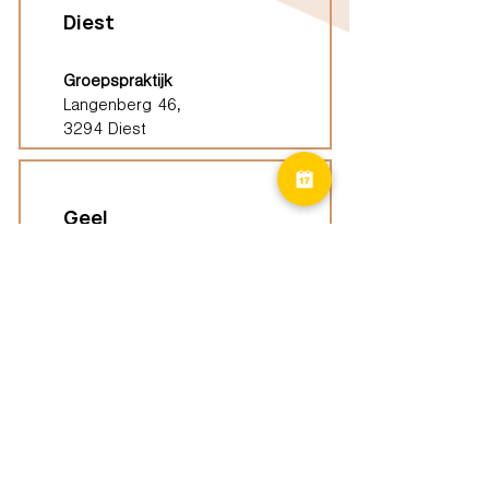
Diest
Groepspraktijk
Langenberg 46,
3294 Diest
Geel
Groepspraktijk
Eindhoutseweg 39B,
2440 Geel
Limburg
Vindplaatsen (ELP)