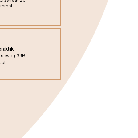
ersstraat 20
ommel
raktijk
tseweg 39B,
eel