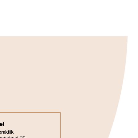
el
raktijk