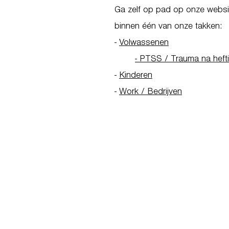
Ga zelf op pad op onze websit
binnen één van onze takken:
-
Volwassenen
- PTSS / Trauma na heft
-
Kinderen
-
Work / Bedrijven
Go to Homepage