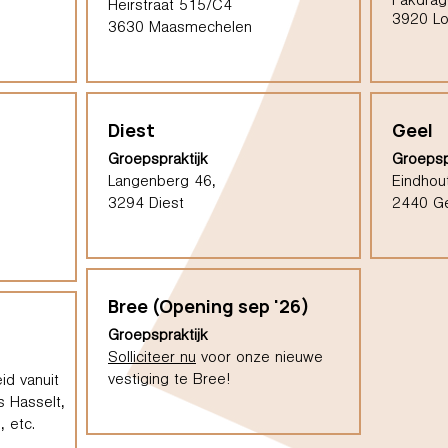
Pakdrag
Heirstraat 515/C4
3920 L
3630 Maasmechelen
Diest
Geel
Groepspraktijk
Groepsp
Langenberg 46,
Eindhou
3294 Diest
2440 G
Bree (Opening sep '26)
Groepspraktijk
Solliciteer nu
voor onze nieuwe
vestiging te Bree!
id vanuit
s Hasselt,
 etc.