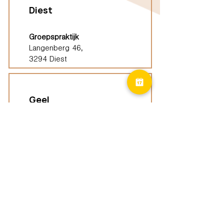
Diest
Groepspraktijk
Langenberg 46,
3294 Diest
Geel
Groepspraktijk
Eindhoutseweg 39B,
2440 Geel
Limburg
Vindplaatsen (ELP)