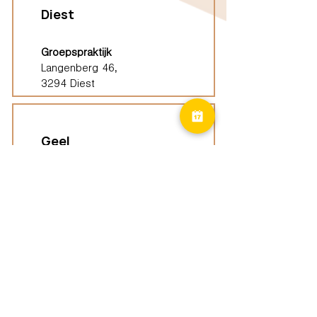
Diest
Groepspraktijk
Langenberg 46,
3294 Diest
Geel
Groepspraktijk
Eindhoutseweg 39B,
2440 Geel
Limburg
Vindplaatsen (ELP)