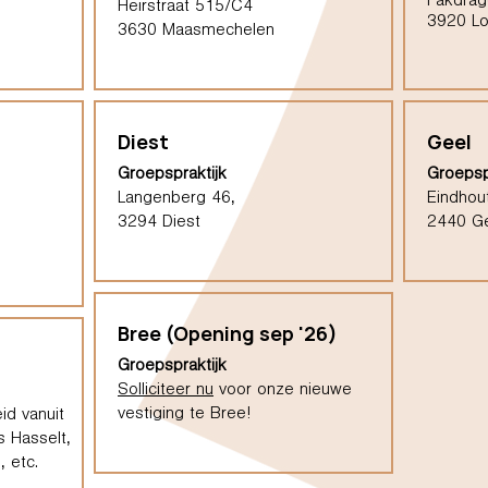
Pakdrag
Heirstraat 515/C4
3920 L
3630 Maasmechelen
Diest
Geel
Groepspraktijk
Groepsp
Langenberg 46,
Eindhou
3294 Diest
2440 G
Bree (Opening sep '26)
Groepspraktijk
Solliciteer nu
voor onze nieuwe
vestiging te Bree!
id vanuit
s Hasselt,
 etc.