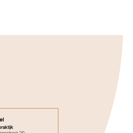
el
raktijk