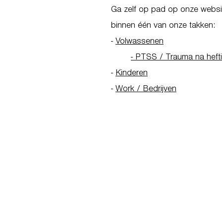
Ga zelf op pad op onze websit
binnen één van onze takken:
-
Volwassenen
- PTSS / Trauma na heft
-
Kinderen
-
Work / Bedrijven
Go to Homepage