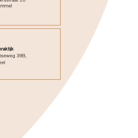
ersstraat 20
ommel
raktijk
tseweg 39B,
eel