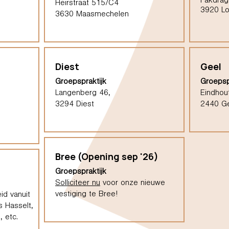
Pakdrag
Heirstraat 515/C4
3920 L
3630 Maasmechelen
Diest
Geel
Groepspraktijk
Groepsp
Langenberg 46,
Eindhou
3294 Diest
2440 G
Bree (Opening sep '26)
Groepspraktijk
Solliciteer nu
voor onze nieuwe
vestiging te Bree!
id vanuit
s Hasselt,
 etc.