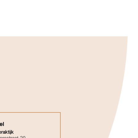
el
raktijk