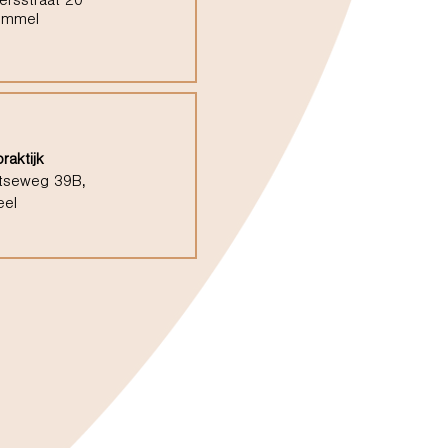
ersstraat 20
ommel
raktijk
tseweg 39B,
eel