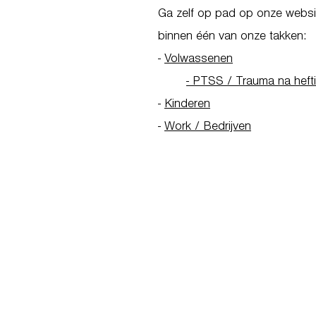
Ga zelf op pad op onze websit
binnen één van onze takken:
-
Volwassenen
- PTSS / Trauma na heft
-
Kinderen
-
Work / Bedrijven
Go to Homepage