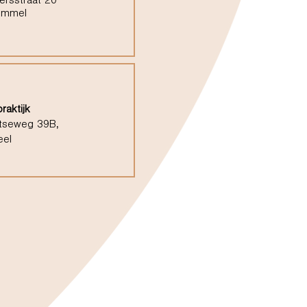
ersstraat 20
ommel
raktijk
tseweg 39B,
eel