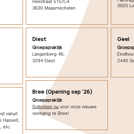
Pakdrag
Heirstraat 515/C4
3920 L
3630 Maasmechelen
Diest
Geel
Groepspraktijk
Groepsp
Langenberg 46,
Eindhou
3294 Diest
2440 G
Bree (Opening sep '26)
Groepspraktijk
Solliciteer nu
voor onze nieuwe
vestiging te Bree!
id vanuit
s Hasselt,
 etc.