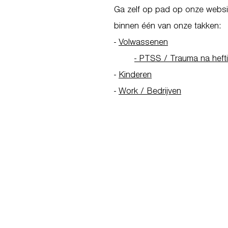
Ga zelf op pad op onze websit
binnen één van onze takken:
-
Volwassenen
- PTSS / Trauma na heft
-
Kinderen
-
Work / Bedrijven
Go to Homepage