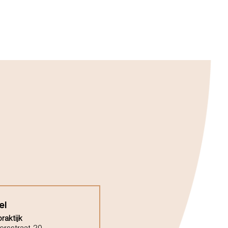
el
raktijk