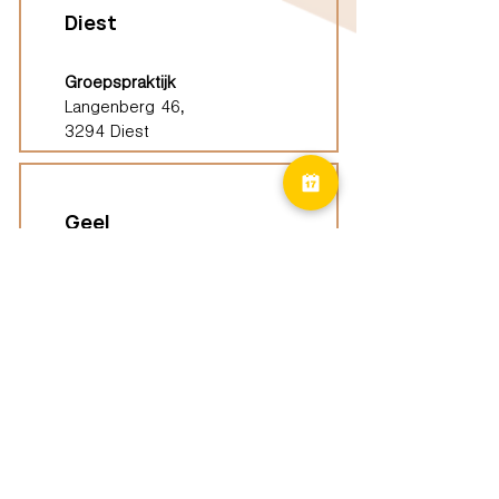
Diest
Groepspraktijk
Langenberg 46,
3294 Diest
Geel
Groepspraktijk
Eindhoutseweg 39B,
2440 Geel
Limburg
Vindplaatsen (ELP)