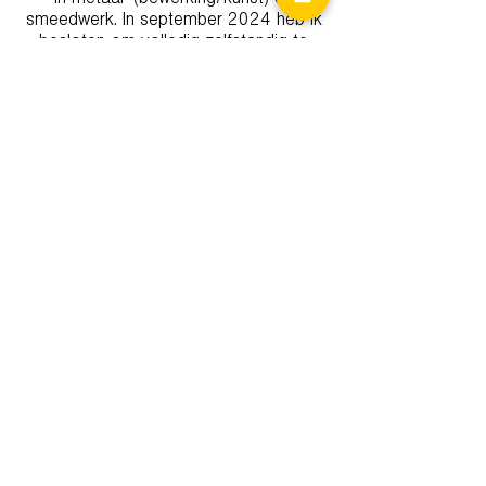
in metaal- (bewerking/kunst) en
smeedwerk. In september 2024 heb ik
besloten om volledig zelfstandig te
worden.
Met deze beslissing te nemen,
moesten wij ons bedrijf meer op de
kaart zetten om de juiste klanten aan
te trekken. Via kennissen kwam ik bij
Kurago terecht. Tijdens de sessies met
Glenn heb ik professioneel en duidelijk
advies gekregen, geen rond de pot
gedraai. Dit advies konden we snel
omzetten tot actie, ook al moesten we
hierdoor eens out of the box denken
en buiten de comfortzone treden.
Ik zou Kurago zeker aanraden voor
startende ondernemers of wanneer je
het gevoel hebt dat je vast zit."