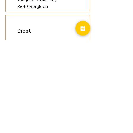
Tongersestraat 16,
3840 Borgloon
Diest
Groepspraktijk
Langenberg 46,
3294 Diest
Geel
Groepspraktijk
Eindhoutseweg 39B,
2440 Geel