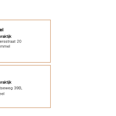
el
raktijk
ersstraat 20
ommel
raktijk
tseweg 39B,
eel