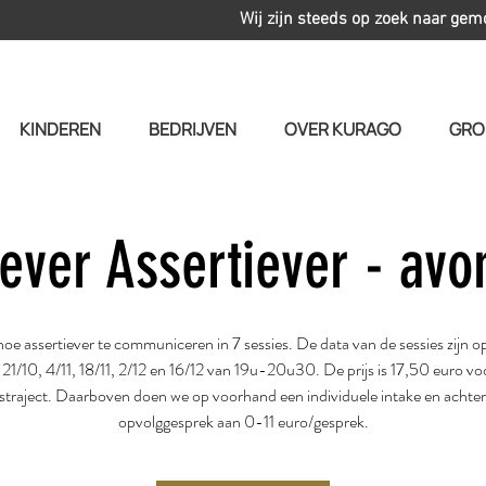
Wij zijn steeds op zoek naar gem
KINDEREN
BEDRIJVEN
OVER KURAGO
GRO
iever Assertiever - avo
oe assertiever te communiceren in 7 sessies. De data van de sessies zijn 
 21/10, 4/11, 18/11, 2/12 en 16/12 van 19u-20u30. De prijs is 17,50 euro vo
straject. Daarboven doen we op voorhand een individuele intake en achter
opvolggesprek aan 0-11 euro/gesprek.