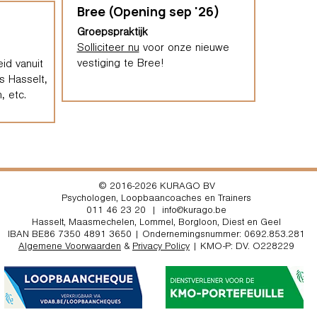
Bree (Opening sep '26)
Groepspraktijk
Solliciteer nu
voor onze nieuwe
vestiging te Bree!
id vanuit
s Hasselt,
, etc.
© 2016-2026 KURAGO BV
Psychologen, Loopbaancoaches en Trainers
011 46 23 20
|
info@kurago.be
Hasselt
,
Maasmechelen
,
Lommel,
Borgloon, Diest en Geel
IBAN BE86 7350 4891 3650 | Ondernemingsnummer: 0692.853.281
Algemene Voorwaarden
&
Privacy Policy
| KMO-P: DV. O228229