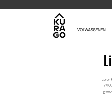
VOLWASSENEN
L
Leren h
7/10,
groep