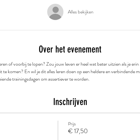
Alles bekijken
Over het evenement
feren of voorbij te lopen? Zou jouw leven er heel wat beter uitzien als je erin
it te komen? En wil je dit alles leren doen op een heldere en verbindende 
oeiende trainingsdagen om assertiever te worden. 
Inschrijven
Prijs
€ 17,50