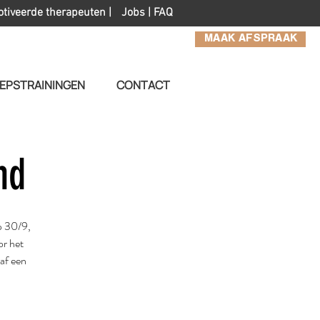
otiveerde therapeuten |
Jobs
|
FAQ
MAAK AFSPRAAK
EPSTRAININGEN
CONTACT
nd
op 30/9,
or het
af een