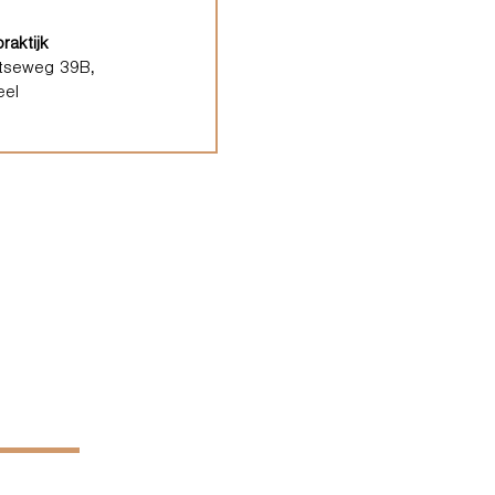
raktijk
tseweg 39B,
eel