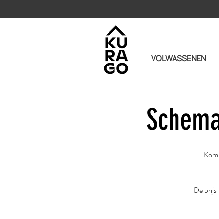
VOLWASSENEN
Schema
Kom e
De prijs