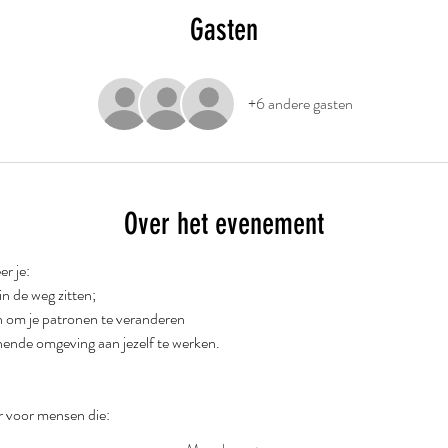
Gasten
+6 andere gasten
Over het evenement
 je:  
n de weg zitten;  
n om je patronen te veranderen 
nende omgeving aan jezelf te werken.  
 voor mensen die:  