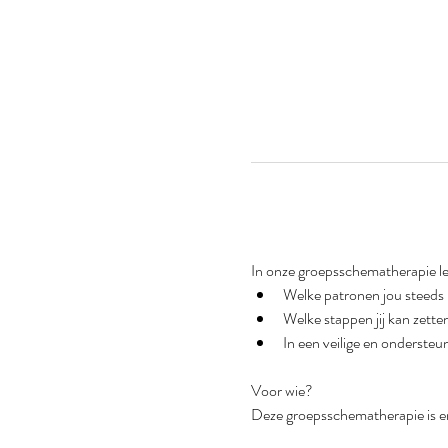
In onze groepsschematherapie leer
Welke patronen jou steeds i
Welke stappen jij kan zette
In een veilige en ondersteu
Voor wie?  
Deze groepsschematherapie is er