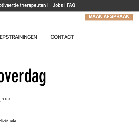
otiveerde therapeuten |
Jobs
|
FAQ
MAAK AFSPRAAK
EPSTRAININGEN
CONTACT
overdag
ijn op
dividuele