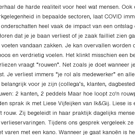
rhaal de harde realiteit voor heel wat mensen. Ook 
kgelegenheid in bepaalde sectoren, laat COVID imme
onderschatten heel vaak de impact van een ontslag 
Horen dat je je baan verliest of je zaak failliet zien g
 voeten vandaan zakken. Je kan overvallen worden do
boos en verdrietig voelen. Het klinkt misschien een be
rliezen vraagt “rouwen”. Net zoals je doet wanneer j
st. Je verliest immers “je rol als medewerker” en all
 belangrijk voor je zijn (collega’s, klanten, dagbested
wen: 2 kanten, 2 peddels Maar hoe loopt zo'n rouw
den sprak ik met Liese Vijfeijken van Ik&Gij. Liese is
t rouw. Zij begeleidt in haar praktijk dagelijks mense
 verlieservaringen. Tijdens ons gesprek vergeleek ze
 varen met een kano. Wanneer je gaat kanoën is het