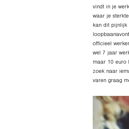
vindt in je wer
waar je sterkt
kan dit pijnli
loopbaanavontu
officieel werk
wel 7 jaar wer
maar 10 euro b
zoek naar iema
varen graag me