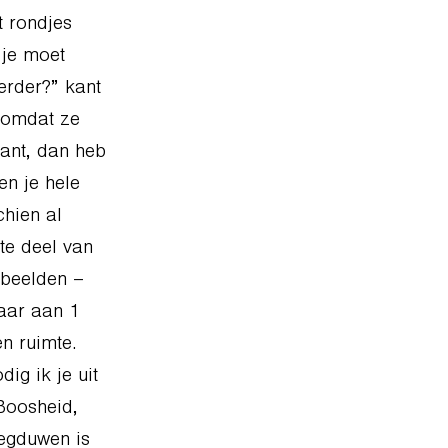
t rondjes
 je moet
erder?” kant
n omdat ze
ant, dan heb
en je hele
chien al
te deel van
rbeelden –
maar aan 1
n ruimte.
ig ik je uit
Boosheid,
wegduwen is