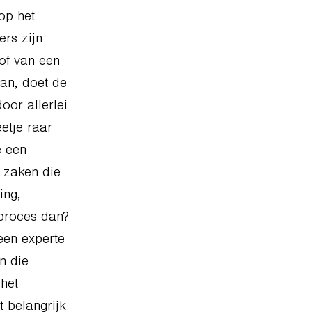
op het
rs zijn
of van een
aan, doet de
or allerlei
etje raar
e een
e zaken die
ing,
proces dan?
 een experte
n die
 het
 belangrijk