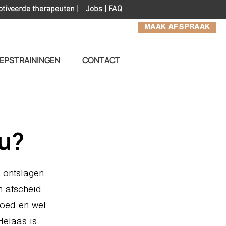
otiveerde therapeuten |
Jobs
|
FAQ
MAAK AFSPRAAK
EPSTRAININGEN
CONTACT
nu?
e ontslagen
n afscheid
goed en wel
Helaas is