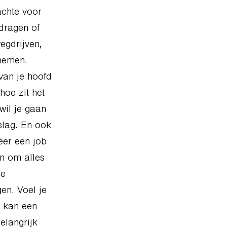
achte voor
 dragen of
egdrijven,
nemen.
van je hoofd
hoe zit het
wil je gaan
slag. En ook
weer een job
en om alles
le
gen. Voel je
n kan een
elangrijk