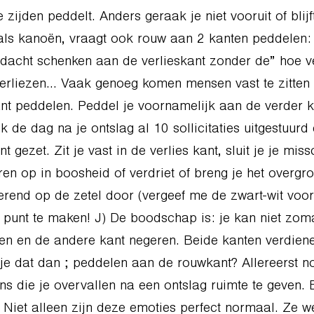
 zijden peddelt. Anders geraak je niet vooruit of blijf
als kanoën, vraagt ook rouw aan 2 kanten peddelen:
acht schenken aan de verlieskant zonder de” hoe v
 verliezen… Vaak genoeg komen mensen vast te zitte
t peddelen. Peddel je voornamelijk aan de verder k
jk de dag na je ontslag al 10 sollicitaties uitgestuurd 
t gezet. Zit je vast in de verlies kant, sluit je je miss
en op in boosheid of verdriet of breng je het overgro
erend op de zetel door (vergeef me de zwart-wit voo
 punt te maken! J) De boodschap is: je kan niet zo
n en de andere kant negeren. Beide kanten verdiene
e dat dan ; peddelen aan de rouwkant? Allereerst nod
s die je overvallen na een ontslag ruimte te geven. 
t. Niet alleen zijn deze emoties perfect normaal. Ze 