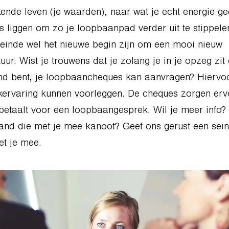
kende leven (je waarden), naar wat je echt energie ge
es liggen om zo je loopbaanpad verder uit te stippele
jk einde wel het nieuwe begin zijn om een mooi nieuw
ur. Wist je trouwens dat je zolang je in je opzeg zit
end bent, je loopbaancheques kan aanvragen? Hiervo
kervaring kunnen voorleggen. De cheques zorgen erv
etaalt voor een loopbaangesprek. Wil je meer info?
nd die met je mee kanoot? Geef ons gerust een sein
t je mee.