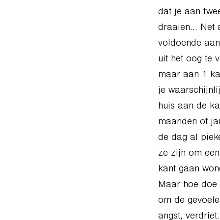
dat je aan twee
draaien… Net 
voldoende aand
uit het oog te
maar aan 1 kan
je waarschijnli
huis aan de kan
maanden of jar
de dag al piek
ze zijn om een
kant gaan wone
Maar hoe doe j
om de gevoelen
angst, verdrie