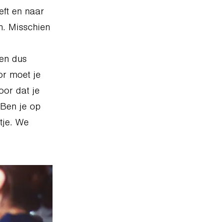
eft en naar
n. Misschien
 en dus
or moet je
oor dat je
 Ben je op
tje. We