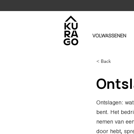
VOLWASSENEN
< Back
Ontsl
Ontslagen: wat 
bent. Het bedr
nemen van een 
door hebt, spr