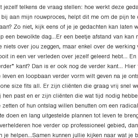
lt jezelf telkens de vraag stellen: hoe werkt deze ged
 bij aan mijn rouwproces, helpt dit me om de pijn te
aan? Zo niet, kijk eens of je je gedachten kan laten w
op een bewolkte dag…Er een beetje afstand van kan 
 niets over jou zeggen, maar enkel over de werking 
ooit in een ver verleden over jezelf geleerd hebt… En 
rder” kant? Dan is er ook nog de verder kant… Hier 
je leven en loopbaan verder vorm wilt geven na je ont
 one size fits all. Er zijn cliënten die graag vrij snel 
j hen past en er zijn cliënten die wat tijd nodig hebb
e zetten of hun ontslag willen benutten om een radica
te doen en lang uitgestelde plannen tot leven te bren
 verhelderen hoe verder op professioneel gebied, da
je helpen…Samen kunnen jullie kijken naar wat je b