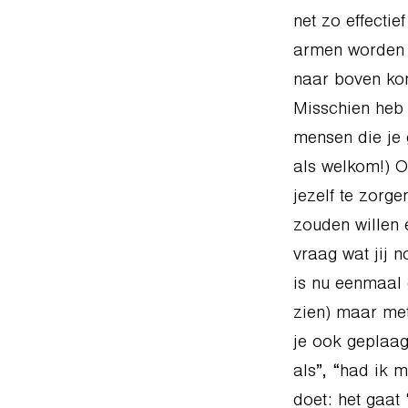
net zo effecti
armen worden 
naar boven kom
Misschien heb 
mensen die je 
als welkom!) 
jezelf te zorg
zouden willen 
vraag wat jij n
is nu eenmaal 
zien) maar met
je ook geplaag
als”, “had ik m
doet: het gaat