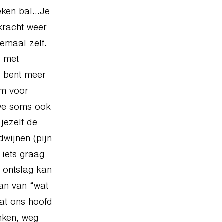
ieken bal…Je
kracht weer
emaal zelf.
n met
e bent meer
om voor
g we soms ook
jezelf de
dwijnen (pijn
iets graag
 ontslag kan
an van “wat
wat ons hoofd
nken, weg