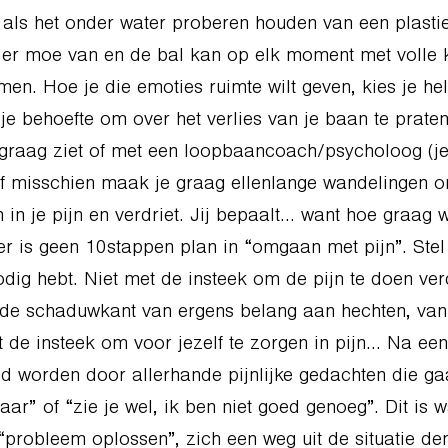
ef als het onder water proberen houden van een plast
er moe van en de bal kan op elk moment met volle 
en. Hoe je die emoties ruimte wilt geven, kies je hel
je behoefte om over het verlies van je baan te prate
graag ziet of met een loopbaancoach/psycholoog (j
Of misschien maak je graag ellenlange wandelingen 
en in je pijn en verdriet. Jij bepaalt… want hoe graa
er is geen 10stappen plan in “omgaan met pijn”. Stel 
odig hebt. Niet met de insteek om de pijn te doen ver
de schaduwkant van ergens belang aan hechten, van 
 de insteek om voor jezelf te zorgen in pijn… Na een
d worden door allerhande pijnlijke gedachten die ga
aar” of “zie je wel, ik ben niet goed genoeg”. Dit is 
 “probleem oplossen”, zich een weg uit de situatie de