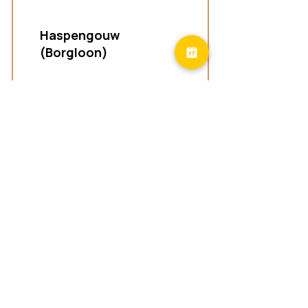
Haspengouw
(Borgloon)
Groepspraktijk
Tongersestraat 16,
3840 Borgloon
Diest
Groepspraktijk
Langenberg 46,
3294 Diest
Geel