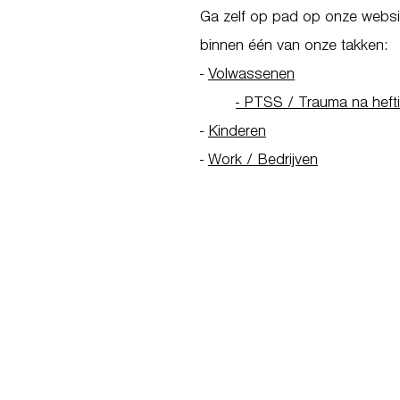
Ga zelf op pad op onze websit
binnen één van onze takken:
-
Volwassenen
- PTSS / Trauma na heft
-
Kinderen
-
Work / Bedrijven
Go to Homepage