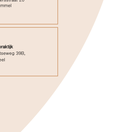
ersstraat 20
ommel
raktijk
tseweg 39B,
eel