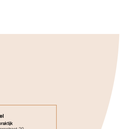
el
raktijk