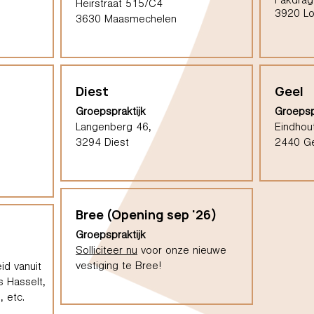
Pakdrag
Heirstraat 515/C4
3920 L
3630 Maasmechelen
Diest
Geel
Groepspraktijk
Groepsp
Langenberg 46,
Eindhou
3294 Diest
2440 G
Bree (Opening sep '26)
Groepspraktijk
Solliciteer nu
voor onze nieuwe
vestiging te Bree!
id vanuit
s Hasselt,
 etc.