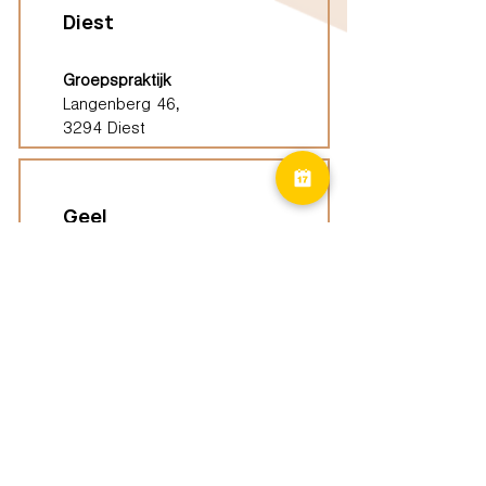
Diest
Groepspraktijk
Langenberg 46,
3294 Diest
Geel
Groepspraktijk
Eindhoutseweg 39B,
2440 Geel
Limburg
Vindplaatsen (ELP)