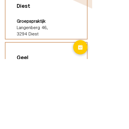
Diest
Groepspraktijk
Langenberg 46,
3294 Diest
Geel
Groepspraktijk
Eindhoutseweg 39B,
2440 Geel
Limburg
Vindplaatsen (ELP)