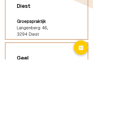
Diest
Groepspraktijk
Langenberg 46,
3294 Diest
Geel
Groepspraktijk
Eindhoutseweg 39B,
2440 Geel
Limburg
Vindplaatsen (ELP)