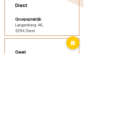
Diest
Groepspraktijk
Langenberg 46,
3294 Diest
Geel
Groepspraktijk
Eindhoutseweg 39B,
2440 Geel
Limburg
Vindplaatsen (ELP)