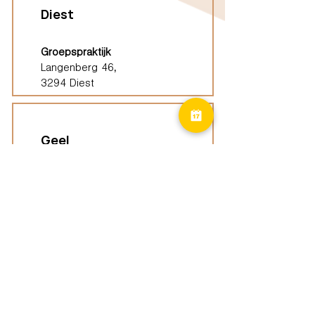
Diest
Groepspraktijk
Langenberg 46,
3294 Diest
Geel
Groepspraktijk
Eindhoutseweg 39B,
2440 Geel
Limburg
Vindplaatsen (ELP)