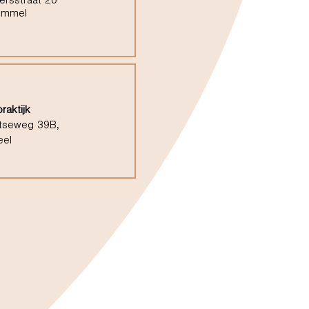
ersstraat 20
ommel
raktijk
tseweg 39B,
eel