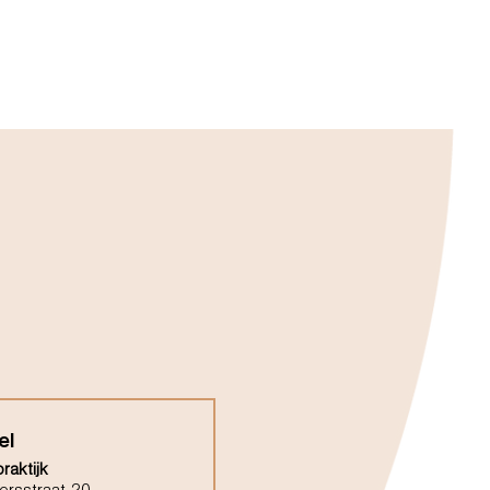
el
raktijk