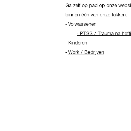
Ga zelf op pad op onze websit
binnen één van onze takken:
-
Volwassenen
- PTSS / Trauma na heft
-
Kinderen
-
Work / Bedrijven
Go to Homepage