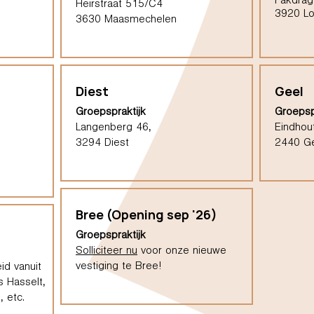
Pakdrag
Heirstraat 515/C4
3920 L
3630 Maasmechelen
Diest
Geel
Groepspraktijk
Groepsp
Langenberg 46,
Eindhou
3294 Diest
2440 G
Bree (Opening sep '26)
Groepspraktijk
Solliciteer nu
voor onze nieuwe
vestiging te Bree!
id vanuit
s Hasselt,
 etc.