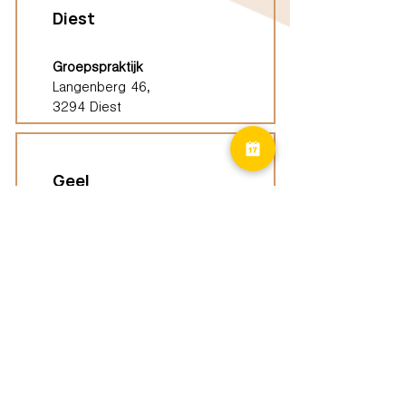
Diest
Groepspraktijk
Langenberg 46,
3294 Diest
Geel
Groepspraktijk
Eindhoutseweg 39B,
2440 Geel
Limburg
Vindplaatsen (ELP)