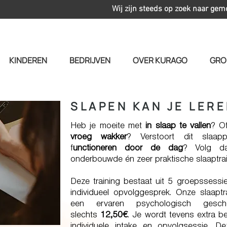
Wij zijn steeds op zoek naar gem
KINDEREN
BEDRIJVEN
OVER KURAGO
GRO
SLAPEN KAN JE LER
Heb je moeite met
in slaap te vallen
? O
vroeg wakker
? Verstoort dit slaap
f
unctioneren door de dag
?
Volg d
onderbouwde én zeer praktische slaaptrai
Deze training bestaat uit 5 groepssessie
individueel opvolggesprek. Onze slaapt
een ervaren psychologisch gesch
slechts
12,50€
. Je wordt tevens extra b