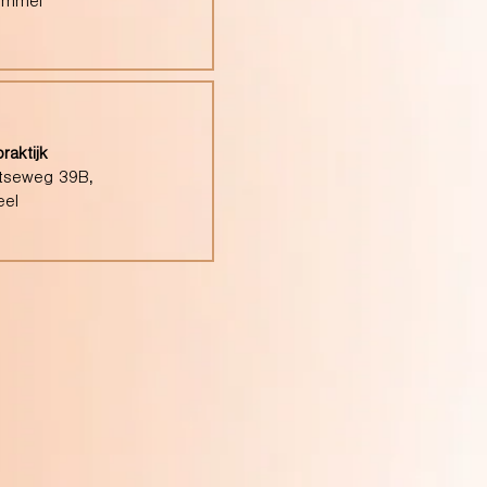
ommel
raktijk
tseweg 39B,
eel