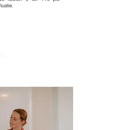
Deze kosten 0 tot 11€ per
tuatie.