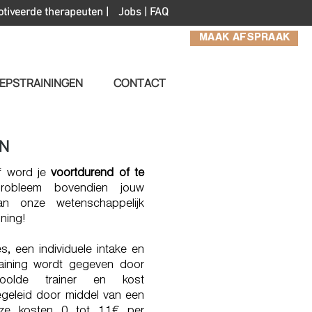
otiveerde therapeuten |
Jobs
|
FAQ
MAAK AFSPRAAK
EPSTRAININGEN
CONTACT
EN
f word je
voortdurend of te
probleem bovendien jouw
an onze wetenschappelijk
ning!
s, een individuele intake en
raining wordt gegeven door
oolde trainer en kost
egeleid door middel van een