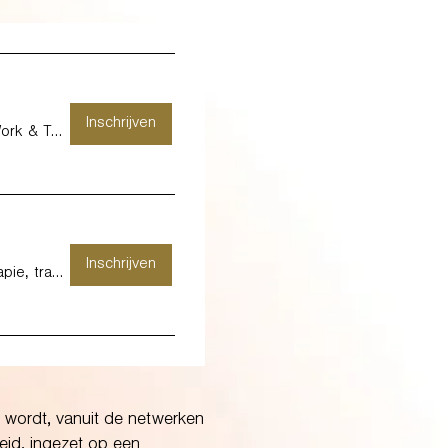
Inschrijven
KURAGO HASSELT - Kids, Work & Therapy -
Inschrijven
KURAGO LOMMEL - Therapie, training & coa
 wordt, vanuit de netwerken
id, ingezet op een