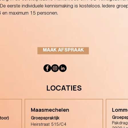
 eerste individuele kennismaking is kosteloos. Iedere groe
 4 en maximum 15 personen.
MAAK AFSPRAAK
LOCATIES
Maasmechelen
Lomm
Groepsp
toor)
Groepspraktijk
Pakdrag
Heirstraat 515/C4