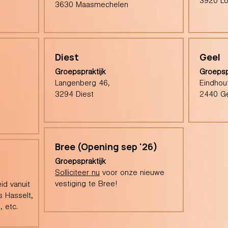
3920 L
3630 Maasmechelen
Diest
Geel
Groepspraktijk
Groepsp
Langenberg 46,
Eindhou
3294 Diest
2440 G
Bree (Opening sep '26)
Groepspraktijk
Solliciteer nu
voor onze nieuwe
vestiging te Bree!
id vanuit
s Hasselt,
 etc.