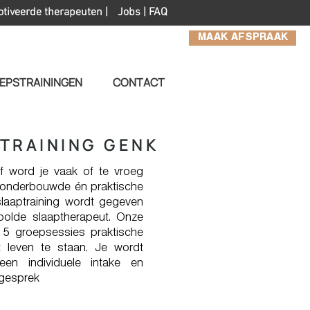
otiveerde therapeuten |
Jobs
|
FAQ
MAAK AFSPRAAK
EPSTRAININGEN
CONTACT
TRAINING GENK
Of word je vaak of te vroeg
 onderbouwde én praktische
slaaptraining wordt gegeven
olde slaaptherapeut. Onze
n 5 groepsessies praktische
 leven te staan. Je wordt
en individuele intake en
 gesprek