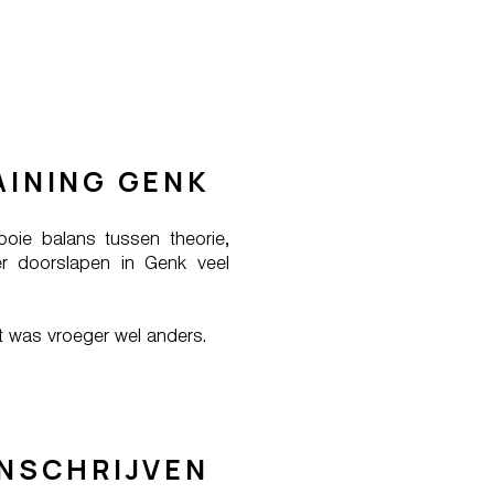
AINING GENK
oie balans tussen theorie,
ter doorslapen in Genk veel
it was vroeger wel anders.
INSCHRIJVEN