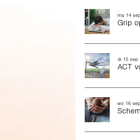
ma 14 se
Grip o
di 15 sep
ACT vo
wo 16 se
Schema