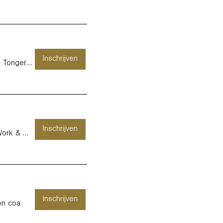
Inschrijven
/
Tongersestraat 16
Inschrijven
KURAGO HASSELT - Kids, Work & Therapy -
Inschrijven
en coa