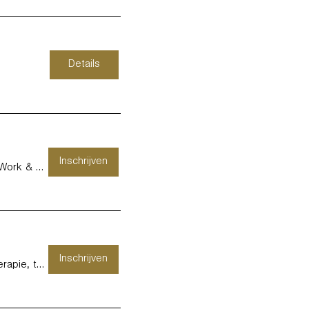
Details
Inschrijven
KURAGO HASSELT - Kids, Work & Therapy -
Inschrijven
KURAGO GEEL - Therapie, training en coac