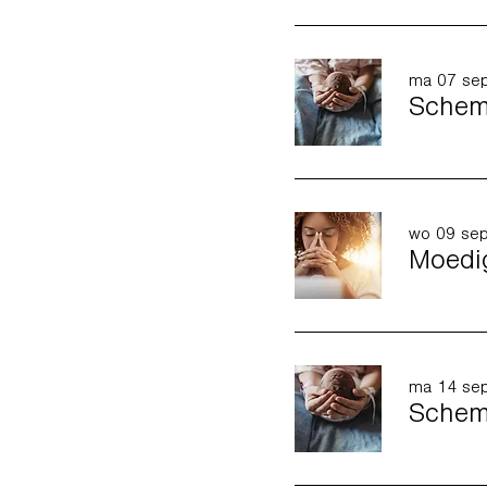
ma 07 se
Schema
wo 09 se
Moedig
ma 14 se
Schema