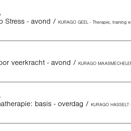
p
p Stress - avond
/
KURAGO GEEL - Therapie, training 
or veerkracht - avond
/
p
therapie: basis - overdag
/