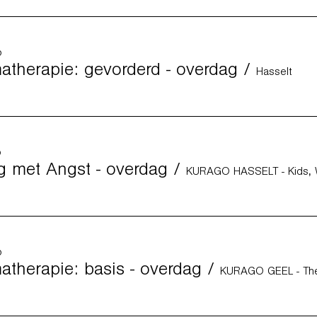
p
therapie: gevorderd - overdag
/
Hasselt
p
 met Angst - overdag
/
p
therapie: basis - overdag
/