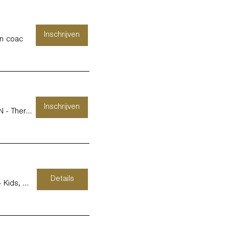
Inschrijven
en coac
Inschrijven
KURAGO MAASMECHELEN - Therapie, training
Details
KURAGO HASSELT - Kids, Work & Therapy -