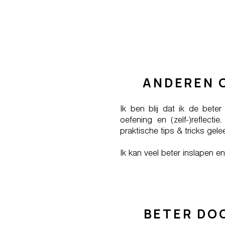
ANDEREN 
Ik ben blij dat ik de bete
oefening en (zelf-)reflect
praktische tips & tricks gele
Ik kan veel beter inslapen 
BETER DO