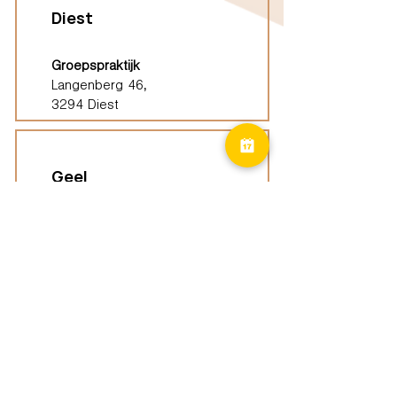
Diest
Groepspraktijk
Langenberg 46,
3294 Diest
Geel
Groepspraktijk
Eindhoutseweg 39B,
2440 Geel
Limburg
Vindplaatsen (ELP)