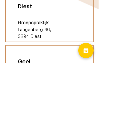
Diest
Groepspraktijk
Langenberg 46,
3294 Diest
Geel
Groepspraktijk
Eindhoutseweg 39B,
2440 Geel
Limburg
Vindplaatsen (ELP)