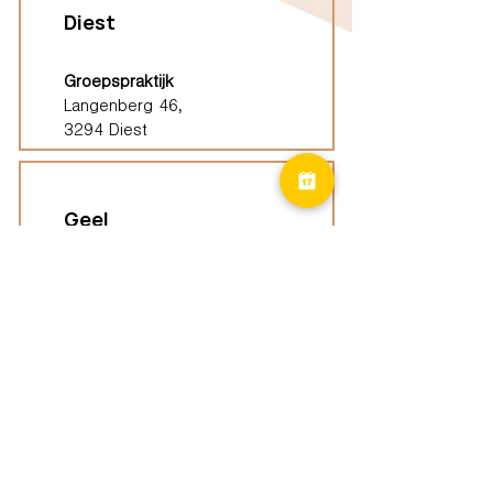
Diest
Groepspraktijk
Langenberg 46,
3294 Diest
Geel
Groepspraktijk
Eindhoutseweg 39B,
2440 Geel
Limburg
Vindplaatsen (ELP)